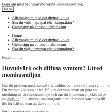
Skip
Skip
Göra om med badrumsrenovering / köksrenovering
to
to
Menu
navigation
content
Allt vanligare med det digitala köket
Ska du välja naprapat eller kiropraktor?
Gästinlägg på coronadofilters.com
Home
Allt vanligare med det digitala köket
Gästinlägg på coronadofilters.com
Ska du välja naprapat eller kiropraktor?
Posted on
by
Huvudvärk och diffusa symtom? Utred
inomhusmiljön
Har du problem med huvudvärk, trötthet och andra diffusa symtom?
Du vet inte vad som är fel. Då kan det vara smart att göra en
utredning av din inomhusmiljö och om du spenderar mycket tid på
en
spelsida
. Fuktskador, mikroorganismer och radon kan ställa till
det för hälsan, utan att du vet om det.
Diffus trötthet och huvudvärk