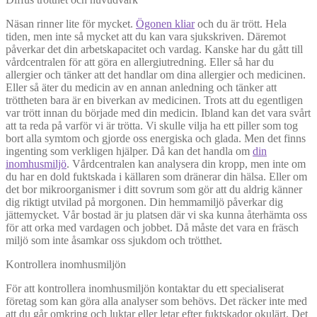
Näsan rinner lite för mycket.
Ögonen kliar
och du är trött. Hela
tiden, men inte så mycket att du kan vara sjukskriven. Däremot
påverkar det din arbetskapacitet och vardag. Kanske har du gått till
vårdcentralen för att göra en allergiutredning. Eller så har du
allergier och tänker att det handlar om dina allergier och medicinen.
Eller så äter du medicin av en annan anledning och tänker att
tröttheten bara är en biverkan av medicinen. Trots att du egentligen
var trött innan du började med din medicin. Ibland kan det vara svårt
att ta reda på varför vi är trötta. Vi skulle vilja ha ett piller som tog
bort alla symtom och gjorde oss energiska och glada. Men det finns
ingenting som verkligen hjälper. Då kan det handla om
din
inomhusmiljö
. Vårdcentralen kan analysera din kropp, men inte om
du har en dold fuktskada i källaren som dränerar din hälsa. Eller om
det bor mikroorganismer i ditt sovrum som gör att du aldrig känner
dig riktigt utvilad på morgonen. Din hemmamiljö påverkar dig
jättemycket. Vår bostad är ju platsen där vi ska kunna återhämta oss
för att orka med vardagen och jobbet. Då måste det vara en fräsch
miljö som inte åsamkar oss sjukdom och trötthet.
Kontrollera inomhusmiljön
För att kontrollera inomhusmiljön kontaktar du ett specialiserat
företag som kan göra alla analyser som behövs. Det räcker inte med
att du går omkring och luktar eller letar efter fuktskador okulärt. Det