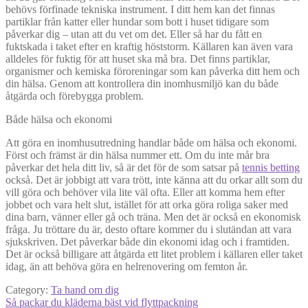
behövs förfinade tekniska instrument. I ditt hem kan det finnas
partiklar från katter eller hundar som bott i huset tidigare som
påverkar dig – utan att du vet om det. Eller så har du fått en
fuktskada i taket efter en kraftig höststorm. Källaren kan även vara
alldeles för fuktig för att huset ska må bra. Det finns partiklar,
organismer och kemiska föroreningar som kan påverka ditt hem och
din hälsa. Genom att kontrollera din inomhusmiljö kan du både
åtgärda och förebygga problem.
Både hälsa och ekonomi
Att göra en inomhusutredning handlar både om hälsa och ekonomi.
Först och främst är din hälsa nummer ett. Om du inte mår bra
påverkar det hela ditt liv, så är det för de som satsar på
tennis betting
också. Det är jobbigt att vara trött, inte känna att du orkar allt som du
vill göra och behöver vila lite väl ofta. Eller att komma hem efter
jobbet och vara helt slut, istället för att orka göra roliga saker med
dina barn, vänner eller gå och träna. Men det är också en ekonomisk
fråga. Ju tröttare du är, desto oftare kommer du i slutändan att vara
sjukskriven. Det påverkar både din ekonomi idag och i framtiden.
Det är också billigare att åtgärda ett litet problem i källaren eller taket
idag, än att behöva göra en helrenovering om femton år.
Category:
Ta hand om dig
Post
Previous
Så packar du kläderna bäst vid flyttpackning