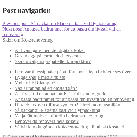
Post navigation
Previous post:
Så packar du kläderna bäst vid flyttpackning
Next post:
Anpassa badrummet för att passa din livsstil vid en
renovering
Sidor om Köksrenovering
Allt vanligare med det digitala köket
Gästinlägg på coronadofilters.com
Ska du välja naprapat eller kiropraktor?
Fem varningssignaler på att företagets kyla behöver ses över
Bygga spaljé med sittplats
Vad är LED-lampor?
Vad är räntan på ett omstartslån?
Att flytta till ett annat land: En fullständig guide
Anpassa badrummet för att passa din livsstil vid en renovering
Huvudvärk och diffusa symtom? Utred inomhusmiljön
Så packar du kläderna bäst vid flyttpackning
Välja rätt möbler inför din badrumsrenovering
Behöver du renovera hela köket?
Så här kan du göra en köksrenovering till minsta kostnad