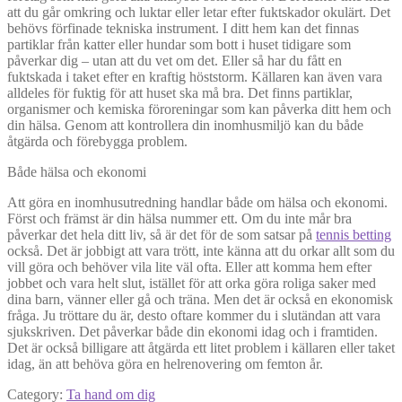
att du går omkring och luktar eller letar efter fuktskador okulärt. Det
behövs förfinade tekniska instrument. I ditt hem kan det finnas
partiklar från katter eller hundar som bott i huset tidigare som
påverkar dig – utan att du vet om det. Eller så har du fått en
fuktskada i taket efter en kraftig höststorm. Källaren kan även vara
alldeles för fuktig för att huset ska må bra. Det finns partiklar,
organismer och kemiska föroreningar som kan påverka ditt hem och
din hälsa. Genom att kontrollera din inomhusmiljö kan du både
åtgärda och förebygga problem.
Både hälsa och ekonomi
Att göra en inomhusutredning handlar både om hälsa och ekonomi.
Först och främst är din hälsa nummer ett. Om du inte mår bra
påverkar det hela ditt liv, så är det för de som satsar på
tennis betting
också. Det är jobbigt att vara trött, inte känna att du orkar allt som du
vill göra och behöver vila lite väl ofta. Eller att komma hem efter
jobbet och vara helt slut, istället för att orka göra roliga saker med
dina barn, vänner eller gå och träna. Men det är också en ekonomisk
fråga. Ju tröttare du är, desto oftare kommer du i slutändan att vara
sjukskriven. Det påverkar både din ekonomi idag och i framtiden.
Det är också billigare att åtgärda ett litet problem i källaren eller taket
idag, än att behöva göra en helrenovering om femton år.
Category:
Ta hand om dig