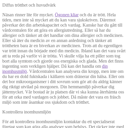
Diffus trötthet och huvudvärk
Näsan rinner lite för mycket.
Ögonen kliar
och du är trött. Hela
tiden, men inte så mycket att du kan vara sjukskriven. Däremot
påverkar det din arbetskapacitet och vardag. Kanske har du gått till
vårdcentralen för att göra en allergiutredning. Eller så har du
allergier och tänker att det handlar om dina allergier och medicinen.
Eller så äter du medicin av en annan anledning och tänker att
tröttheten bara är en biverkan av medicinen. Trots att du egentligen
var trött innan du började med din medicin. Ibland kan det vara svårt
att ta reda på varför vi är trötta. Vi skulle vilja ha ett piller som tog
bort alla symtom och gjorde oss energiska och glada. Men det finns
ingenting som verkligen hjälper. Då kan det handla om
din
inomhusmiljö
. Vårdcentralen kan analysera din kropp, men inte om
du har en dold fuktskada i källaren som dränerar din hälsa. Eller om
det bor mikroorganismer i ditt sovrum som gör att du aldrig känner
dig riktigt utvilad på morgonen. Din hemmamiljö påverkar dig
jättemycket. Vår bostad är ju platsen där vi ska kunna återhämta oss
för att orka med vardagen och jobbet. Då måste det vara en fräsch
miljö som inte åsamkar oss sjukdom och trötthet.
Kontrollera inomhusmiljön
För att kontrollera inomhusmiljön kontaktar du ett specialiserat
företag som kan göra alla analyser som behövs. Det räcker inte med