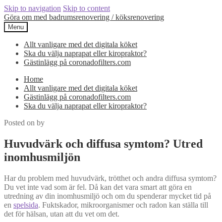
Skip to navigation
Skip to content
Göra om med badrumsrenovering / köksrenovering
Menu
Allt vanligare med det digitala köket
Ska du välja naprapat eller kiropraktor?
Gästinlägg på coronadofilters.com
Home
Allt vanligare med det digitala köket
Gästinlägg på coronadofilters.com
Ska du välja naprapat eller kiropraktor?
Posted on
by
Huvudvärk och diffusa symtom? Utred
inomhusmiljön
Har du problem med huvudvärk, trötthet och andra diffusa symtom?
Du vet inte vad som är fel. Då kan det vara smart att göra en
utredning av din inomhusmiljö och om du spenderar mycket tid på
en
spelsida
. Fuktskador, mikroorganismer och radon kan ställa till
det för hälsan, utan att du vet om det.